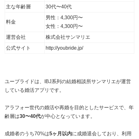
主な年齢層
30代〜40代
男性：4,300円〜
料金
女性：4,300円〜
運営会社
株式会社サンマリエ
公式サイト
http://youbride.jp/
ユーブライドは、IBJ系列の結婚相談所サンマリエが運営
している婚活アプリです。
アラフォー世代の婚活や再婚を目的としたサービス
で、年
齢層は
30〜40代
が中心となっています。
成婚者のうち70%は
5ヶ月以内
に成婚退会
しており、利用