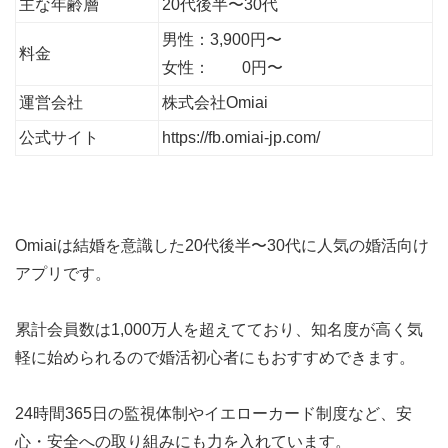
主な年齢層
20代後半〜30代
男性：3,900円〜
料金
女性： 0円〜
運営会社
株式会社Omiai
公式サイト
https://fb.omiai-jp.com/
Omiaiは結婚を意識した20代後半〜30代に人気の婚活向け
アプリです。
累計会員数は1,000万人
を超えてており、知名度が高く気
軽に始められるので
婚活初心者にもおすすめ
できます。
24時間365日の監視体制や
イエローカード制度
など、安
心・安全への取り組みにも力を入れています。