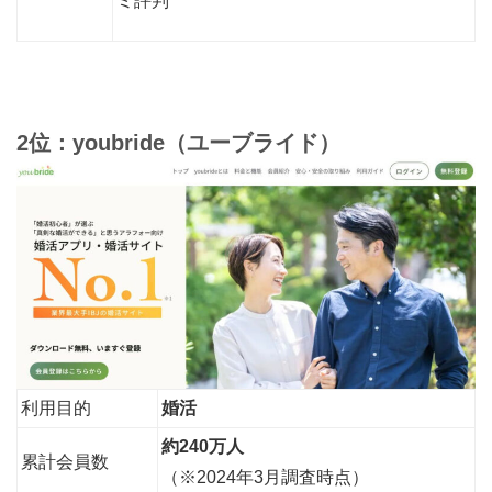
ミ評判
2位：youbride（ユーブライド）
利用目的
婚活
約240万人
累計会員数
（※2024年3月調査時点）