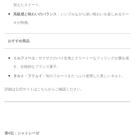
加えたスイーツ。
高級感と味わいのバランス
：シンプルながら深い味わいを楽しめるケー
キが特徴。
おすすめ商品
ミルフィーユ
：サクサクのパイ生地とクリーミーなフィリングが層を成
す、伝統的なフランス菓子。
タルト・フリュイ
：旬のフルーツをたっぷり使用した美しいタルト。
詳細は公式サイトはこちらからご確認ください。
第4位：シャトレーゼ