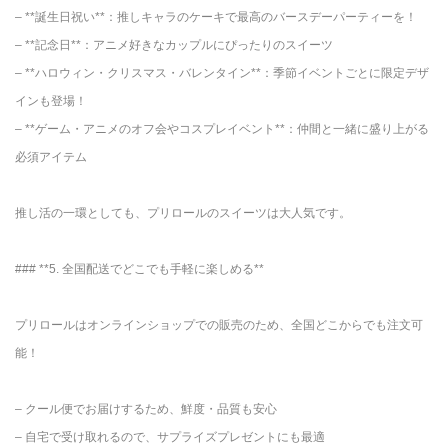
– **誕生日祝い**：推しキャラのケーキで最高のバースデーパーティーを！
– **記念日**：アニメ好きなカップルにぴったりのスイーツ
– **ハロウィン・クリスマス・バレンタイン**：季節イベントごとに限定デザ
インも登場！
– **ゲーム・アニメのオフ会やコスプレイベント**：仲間と一緒に盛り上がる
必須アイテム
推し活の一環としても、プリロールのスイーツは大人気です。
### **5. 全国配送でどこでも手軽に楽しめる**
プリロールはオンラインショップでの販売のため、全国どこからでも注文可
能！
– クール便でお届けするため、鮮度・品質も安心
– 自宅で受け取れるので、サプライズプレゼントにも最適