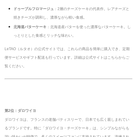
ドゥーブルフロマージュ
：2層のチーズケーキの代表作。レアチーズと
焼きチーズが調和し、濃厚ながら軽い食感。
北海道バターケーキ
：北海道産バターを使った濃厚なバターケーキ。し
っとりとした食感とリッチな味わい。
LeTAO（ルタオ）の公式サイトでは、これらの商品を簡単に購入でき、定期
便サービスやギフト配送も行っています。詳細は公式サイトはこちらからご
覧ください。
第2位：ダロワイヨ
ダロワイヨは、フランスの老舗パティスリーで、日本でも広く親しまれてい
るブランドです。特に「ダロワイヨ・チーズケーキ」は、シンプルながらも
深い味わいが特徴で、多くのスイーツファンに支持されています。洗練され