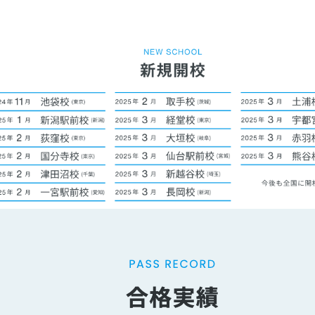
。プロ講師が学習計画から徹底管理する「現論会」で逆転合格を狙え！