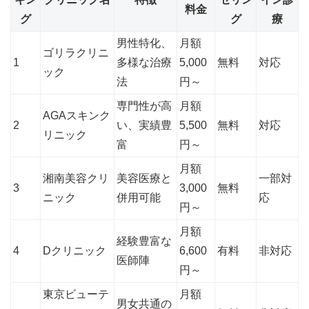
料金
グ
グ
療
男性特化、
月額
ゴリラクリニ
1
多様な治療
5,000
無料
対応
ック
法
円～
専門性が高
月額
AGAスキンク
2
い、実績豊
5,500
無料
対応
リニック
富
円～
月額
湘南美容クリ
美容医療と
一部対
3
3,000
無料
ニック
併用可能
応
円～
月額
経験豊富な
4
Dクリニック
6,600
有料
非対応
医師陣
円～
東京ビューテ
月額
男女共通の