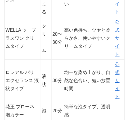
ま
い
イ
る
ト
公
ク
WELLA ツープ
高い色持ち、ツヤと柔
式
リ
20〜
ラスワン クリー
らかさ、使いやすいク
サ
ー
30分
ムタイプ
リームタイプ
イ
ム
ト
公
ロレアル パリ
均一な染め上がり、自
式
液
エクセランス 液
30分
然な色合い、短い放置
サ
状
状タイプ
時間
イ
ト
花王 ブローネ
簡単な泡タイプ、透明
泡
20分
泡カラー
感