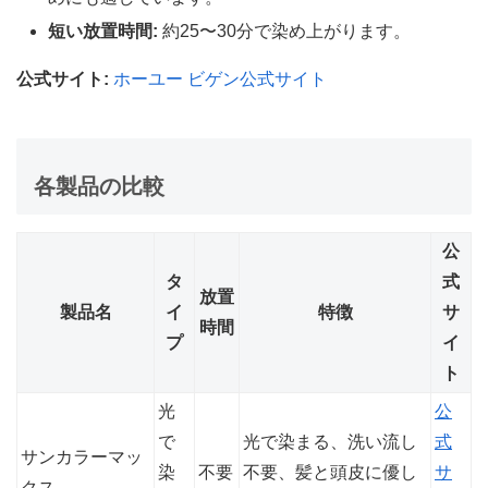
短い放置時間:
約25〜30分で染め上がります。
公式サイト:
ホーユー ビゲン公式サイト
各製品の比較
公
タ
式
放置
製品名
イ
特徴
サ
時間
プ
イ
ト
光
公
で
光で染まる、洗い流し
式
サンカラーマッ
染
不要
不要、髪と頭皮に優し
サ
クス