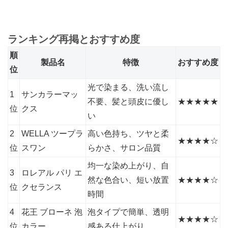
ランキング再掲とおすすめ度
順
製品名
特徴
おすすめ度
位
光で染まる、洗い流し
1
サンカラーマッ
不要、髪と頭皮に優し
★★★★★
位
クス
い
2
WELLA ツープラ
高い色持ち、ツヤと柔
★★★★☆
位
スワン
らかさ、サロン品質
均一な染め上がり、自
3
ロレアル パリ エ
然な色合い、短い放置
★★★★☆
位
クセランス
時間
4
花王 ブローネ 泡
泡タイプで簡単、透明
★★★★☆
位
カラー
感ある仕上がり