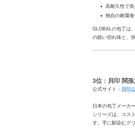
高耐久性で長
独自の耐腐食
GLOBALの包丁
の鋭い切れ味と、
3位：
貝印 関
公式サイト：
貝印
日本の包丁メーカ
シリーズは、コス
す。手に馴染むグ