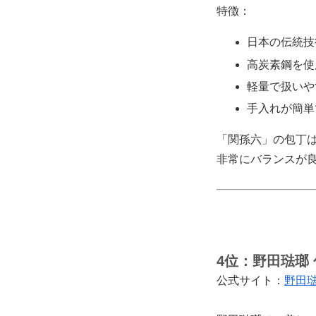
特徴：
日本の伝統技
高炭素鋼を使
軽量で扱いや
手入れが簡単
「関孫六」の包丁
非常にバランスが
4位：
野田琺瑯 
公式サイト：
野田