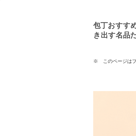
包丁おすすめ
き出す名品
※ このページは