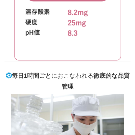
余白
③
毎日1時間ごと
におこなわれる
徹底的な品質
管理