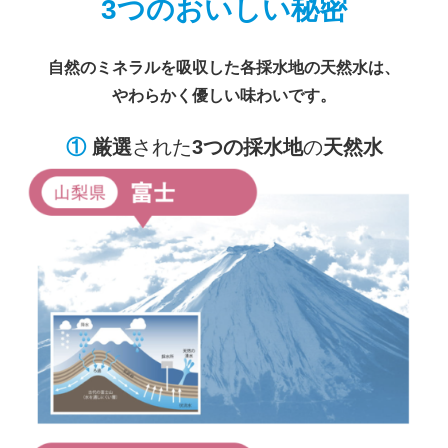
3つのおいしい秘密
自然のミネラルを吸収した各採水地の天然水は、
やわらかく優しい味わいです。
①
厳選
された
3つの採水地
の
天然水