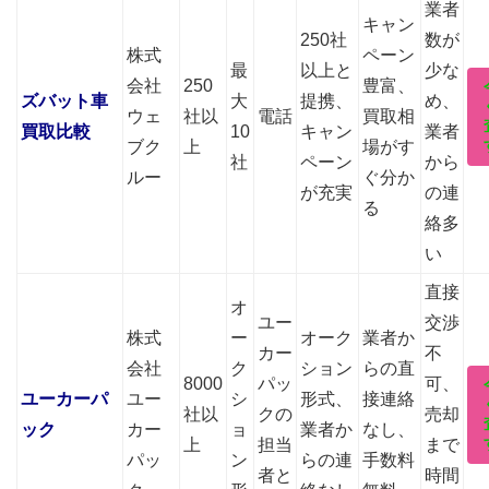
業者
キャン
250社
数が
株式
ペーン
最
以上と
少な
会社
250
豊富、
ズバット車
大
提携、
め、
ウェ
社以
電話
買取相
買取比較
10
キャン
業者
ブク
上
場がす
社
ペーン
から
ルー
ぐ分か
が充実
の連
る
絡多
い
直接
オ
ユー
交渉
株式
ー
オーク
業者か
カー
不
会社
ク
ション
らの直
8000
パッ
可、
ユーカーパ
ユー
シ
形式、
接連絡
社以
クの
売却
ック
カー
ョ
業者か
なし、
上
担当
まで
パッ
ン
らの連
手数料
者と
時間