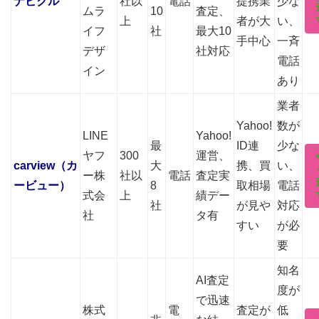
ナビクル
社以
電話
提携業
少な
ムラ
10
査定、
上
者が大
い、
イフ
社
最大10
手中心
一斉
デザ
社対応
電話
イン
あり
業者
Yahoo!
数が
LINE
Yahoo!
最
ID連
少な
ヤフ
300
運営、
carview（カ
大
携、買
い、
ー株
社以
電話
査定実
ービュー）
8
取相場
電話
式会
上
績デー
社
が見や
対応
社
タ有
すい
が必
要
知名
AI査定
度が
で迅速
株式
電
査定が
低