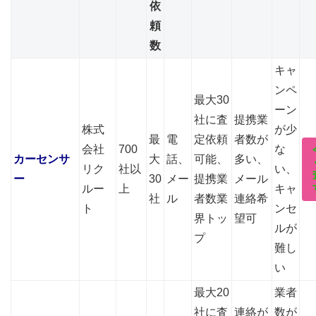
依
頼
数
キャ
ンペ
最大30
ーン
社に査
提携業
株式
が少
最
電
定依頼
者数が
会社
700
な
カーセンサ
大
話、
可能、
多い、
リク
社以
い、
ー
30
メー
提携業
メール
ルー
上
キャ
社
ル
者数業
連絡希
ト
ンセ
界トッ
望可
ルが
プ
難し
い
最大20
業者
社に査
連絡が
数が