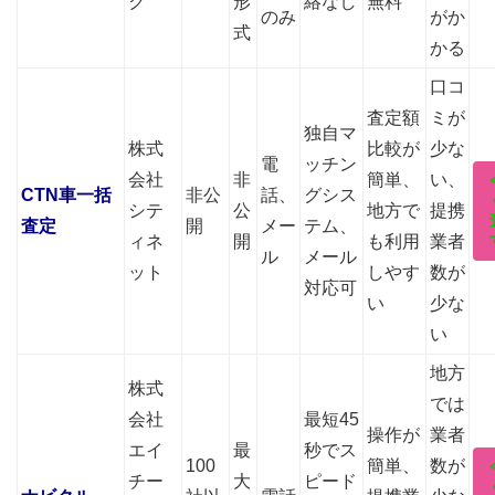
ク
形
絡なし
無料
のみ
がか
式
かる
口コ
査定額
ミが
独自マ
株式
比較が
少な
電
ッチン
会社
非
簡単、
い、
CTN車一括
非公
話、
グシス
シテ
公
地方で
提携
査定
開
メー
テム、
ィネ
開
も利用
業者
ル
メール
ット
しやす
数が
対応可
い
少な
い
地方
株式
では
会社
最短45
操作が
業者
エイ
最
秒でス
100
簡単、
数が
チー
大
ピード