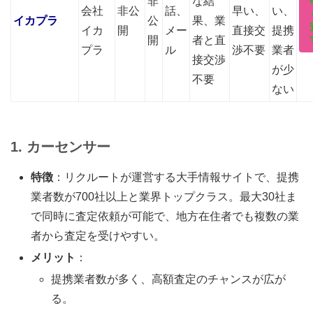
非
な結
会社
非公
話、
早い、
い、
イカプラ
公
果、業
イカ
開
メー
直接交
提携
開
者と直
プラ
ル
渉不要
業者
接交渉
が少
不要
ない
1. カーセンサー
特徴
：リクルートが運営する大手情報サイトで、提携
業者数が700社以上と業界トップクラス。最大30社ま
で同時に査定依頼が可能で、地方在住者でも複数の業
者から査定を受けやすい。
メリット
：
提携業者数が多く、高額査定のチャンスが広が
る。