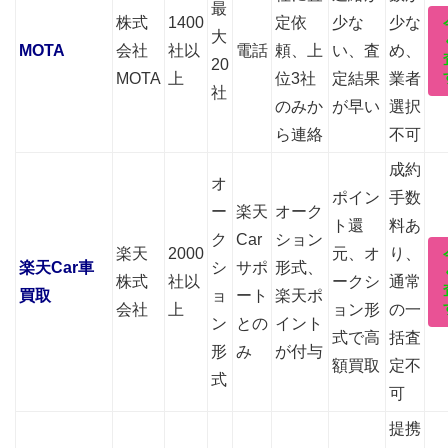
最
株式
1400
定依
少な
少な
大
MOTA
会社
社以
電話
頼、上
い、査
め、
20
MOTA
上
位3社
定結果
業者
社
のみか
が早い
選択
ら連絡
不可
成約
オ
ポイン
手数
ー
楽天
オーク
ト還
料あ
ク
Car
ション
楽天
2000
元、オ
り、
楽天Car車
シ
サポ
形式、
株式
社以
ークシ
通常
買取
ョ
ート
楽天ポ
会社
上
ョン形
の一
ン
との
イント
式で高
括査
形
み
が付与
額買取
定不
式
可
提携