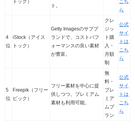
トック）
こち
ト。
ら
クレ
公式
Getty Imagesのサブブ
ジッ
サイ
4
iStock（アイス
ランドで、コストパフ
ト購
トは
位
トック）
ォーマンスの良い素材
入・
こち
が豊富。
月額
ら
制
無
公式
料・
フリー素材を中心に提
サイ
5
Freepik（フリー
プレ
供しつつ、プレミアム
トは
位
ピック）
ミア
素材も利用可能。
こち
ムプ
ら
ラン