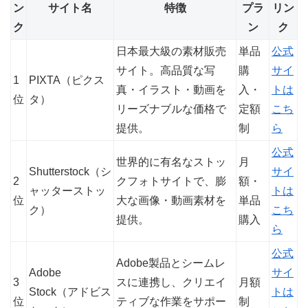
ン
サイト名
特徴
プラ
リン
ク
ン
ク
日本最大級の素材販売
単品
公式
サイト。高品質な写
購
サイ
1
PIXTA（ピクス
真・イラスト・動画を
入・
トは
位
タ）
リーズナブルな価格で
定額
こち
提供。
制
ら
公式
世界的に有名なストッ
月
Shutterstock（シ
サイ
2
クフォトサイトで、膨
額・
ャッターストッ
トは
位
大な画像・動画素材を
単品
ク）
こち
提供。
購入
ら
公式
Adobe製品とシームレ
Adobe
サイ
3
スに連携し、クリエイ
月額
Stock（アドビス
トは
位
ティブな作業をサポー
制