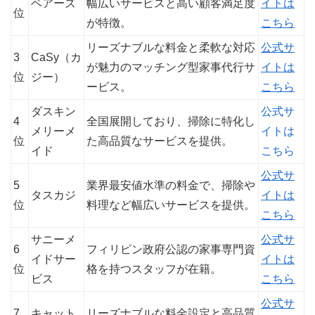
ベアーズ
幅広いサービスと高い顧客満足度
イトは
位
が特徴。
こちら
リーズナブルな料金と柔軟な対応
公式サ
3
CaSy（カ
が魅力のマッチング型家事代行サ
イトは
位
ジー）
ービス。
こちら
ダスキン
公式サ
4
全国展開しており、掃除に特化し
メリーメ
イトは
位
た高品質なサービスを提供。
イド
こちら
公式サ
5
業界最安値水準の料金で、掃除や
タスカジ
イトは
位
料理など幅広いサービスを提供。
こちら
サニーメ
公式サ
6
フィリピン政府公認の家事専門資
イドサー
イトは
位
格を持つスタッフが在籍。
ビス
こちら
公式サ
7
キャット
リーズナブルな料金設定と高品質