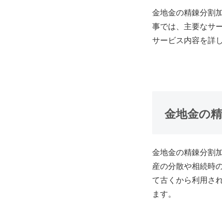
金地金の精錬分割
事では、主要なサ
サービス内容を詳
金地金の
金地金の精錬分割
産の分散や相続時
て古くから利用さ
ます。