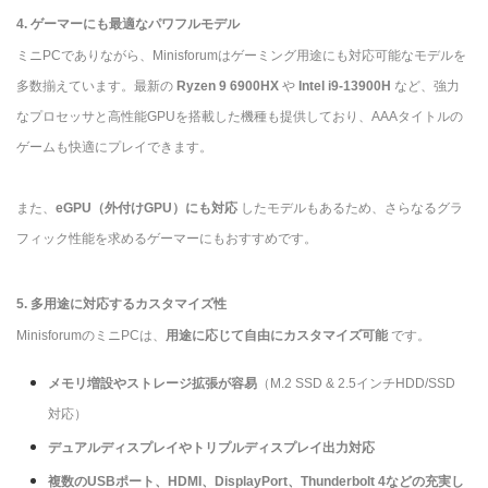
4. ゲーマーにも最適なパワフルモデル
ミニPCでありながら、Minisforumはゲーミング用途にも対応可能なモデルを
多数揃えています。最新の
Ryzen 9 6900HX
や
Intel i9-13900H
など、強力
なプロセッサと高性能GPUを搭載した機種も提供しており、AAAタイトルの
ゲームも快適にプレイできます。
また、
eGPU（外付けGPU）にも対応
したモデルもあるため、さらなるグラ
フィック性能を求めるゲーマーにもおすすめです。
5. 多用途に対応するカスタマイズ性
MinisforumのミニPCは、
用途に応じて自由にカスタマイズ可能
です。
メモリ増設やストレージ拡張が容易
（M.2 SSD & 2.5インチHDD/SSD
対応）
デュアルディスプレイやトリプルディスプレイ出力対応
複数のUSBポート、HDMI、DisplayPort、Thunderbolt 4などの充実し