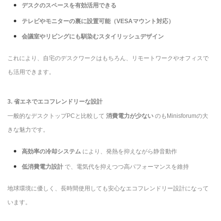
デスクのスペースを有効活用できる
テレビやモニターの裏に設置可能（VESAマウント対応）
会議室やリビングにも馴染むスタイリッシュデザイン
これにより、自宅のデスクワークはもちろん、リモートワークやオフィスで
も活用できます。
3. 省エネでエコフレンドリーな設計
一般的なデスクトップPCと比較して
消費電力が少ない
のもMinisforumの大
きな魅力です。
高効率の冷却システム
により、発熱を抑えながら静音動作
低消費電力設計
で、電気代を抑えつつ高パフォーマンスを維持
地球環境に優しく、長時間使用しても安心なエコフレンドリー設計になって
います。