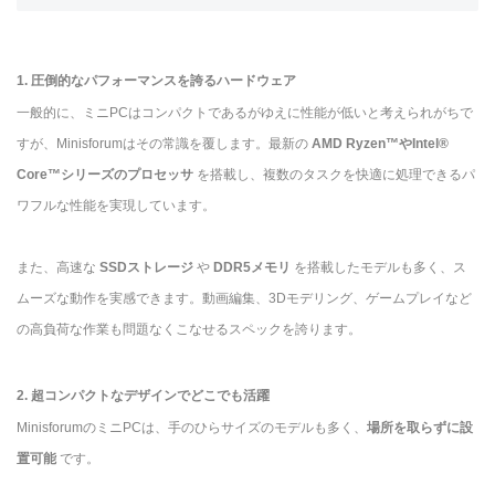
1. 圧倒的なパフォーマンスを誇るハードウェア
一般的に、ミニPCはコンパクトであるがゆえに性能が低いと考えられがちで
すが、Minisforumはその常識を覆します。最新の
AMD Ryzen™やIntel®
Core™シリーズのプロセッサ
を搭載し、複数のタスクを快適に処理できるパ
ワフルな性能を実現しています。
また、高速な
SSDストレージ
や
DDR5メモリ
を搭載したモデルも多く、ス
ムーズな動作を実感できます。動画編集、3Dモデリング、ゲームプレイなど
の高負荷な作業も問題なくこなせるスペックを誇ります。
2. 超コンパクトなデザインでどこでも活躍
MinisforumのミニPCは、手のひらサイズのモデルも多く、
場所を取らずに設
置可能
です。