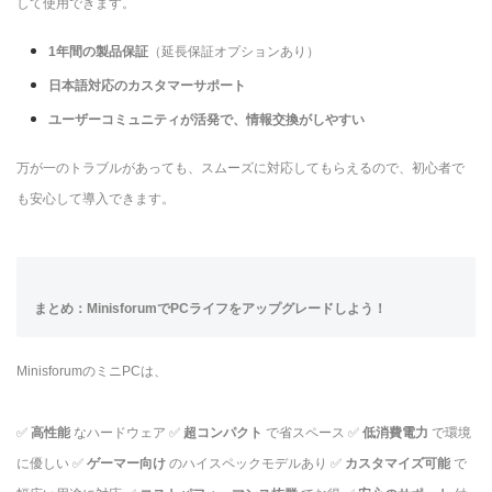
して使用できます。
1年間の製品保証
（延長保証オプションあり）
日本語対応のカスタマーサポート
ユーザーコミュニティが活発で、情報交換がしやすい
万が一のトラブルがあっても、スムーズに対応してもらえるので、初心者で
も安心して導入できます。
まとめ：MinisforumでPCライフをアップグレードしよう！
MinisforumのミニPCは、
✅
高性能
なハードウェア ✅
超コンパクト
で省スペース ✅
低消費電力
で環境
に優しい ✅
ゲーマー向け
のハイスペックモデルあり ✅
カスタマイズ可能
で