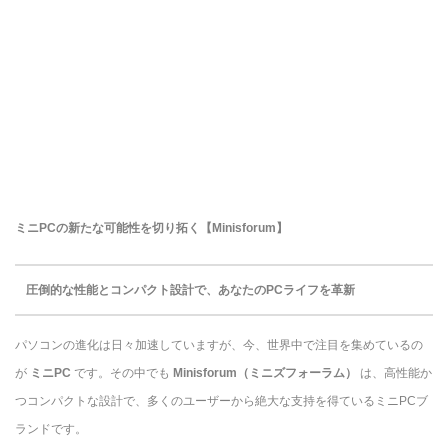
ミニPCの新たな可能性を切り拓く【Minisforum】
圧倒的な性能とコンパクト設計で、あなたのPCライフを革新
パソコンの進化は日々加速していますが、今、世界中で注目を集めているの
が
ミニPC
です。その中でも
Minisforum（ミニズフォーラム）
は、高性能か
つコンパクトな設計で、多くのユーザーから絶大な支持を得ているミニPCブ
ランドです。