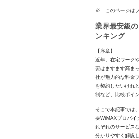
※ このページは
業界最安級の
ンキング
【序章】
近年、在宅ワーク
要はますます高まっ
社が魅力的な料金プ
を契約したいけれ
制など、比較ポイ
そこで本記事では、
要WiMAXプロバ
れぞれのサービス
分かりやすく解説し