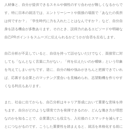
人材像と、自分が提供できるスキルや個性のすり合わせが難しくなるからで
す。特に日本の就活では、エントリーシートや面接の場面で「あなたの長所
は何ですか？」「学生時代に力を入れたことはなんですか？」など、自分自
身を語る機会が多数あります。そのとき、説得力のあるエピソードや明確な
自己PRポイントをスムーズに伝えられるかどうかが合否を左右します。
自己分析が不足していると、自信を持って話せないだけでなく、面接官に対
しても「なんとなく言葉に力がない」「何を伝えたいのか曖昧」という印象
を与えてしまいがちです。逆に、自分の軸や強みがきちんと把握できていれ
ば、応募する企業とのマッチング度合いを見極められ、志望動機を作りやす
くなる利点もあります。
また、社会に出てからも、自己分析はキャリア形成において重要な意味を持
ちます。自分がどのような環境で力を発揮できるのか、どんな働き方が理想
なのかを知ることで、企業選びにも役立ち、入社後のミスマッチを減らすこ
とにつながるのです。こうした重要性を踏まえると、就活を本格化する前に