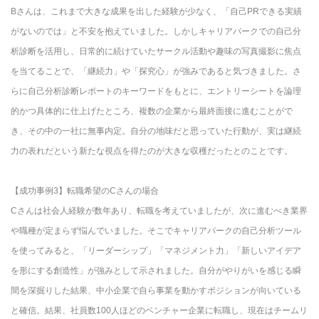
Bさんは、これまで大きな成果を出した経験が少なく、「自己PRできる実績
がないのでは」と不安を抱えていました。しかしキャリアパークでの自己分
析診断を活用し、日常的に続けていたサークル活動や趣味の写真撮影に焦点
を当てることで、「継続力」や「探究心」が強みであると気づきました。さ
らに自己分析診断レポートのキーワードをもとに、エントリーシートを論理
的かつ具体的に仕上げたところ、複数の企業から最終面接に進むことがで
き、その中の一社に無事内定。自分の地味だと思っていた行動が、実は継続
力の表れだという新たな視点を得たのが大きな収穫だったとのことです。
【成功事例3】転職希望のCさんの場合
Cさんは社会人経験が数年あり、転職を考えていましたが、次に進むべき業界
や職種が定まらず悩んでいました。そこでキャリアパークの自己分析ツール
を使ってみると、「リーダーシップ」「マネジメント力」「新しいアイデア
を形にする創造性」が強みとして示されました。自分がやりがいを感じる瞬
間を深掘りした結果、中小企業で自ら事業を動かすポジションが向いている
と確信。結果、社員数100人ほどのベンチャー企業に転職し、現在はチームリ