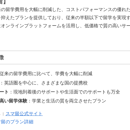
留】
来の留学費用を大幅に削減した、コストパフォーマンスの優れ
を抑えたプランを提供しており、従来の半額以下で留学を実現
はオンラインプラットフォームを活用し、低価格で質の高いサ
徴
従来の留学費用に比べて、学費を大幅に削減
：英語圏を中心に、さまざまな国の提携校
ート
：現地到着後のサポートや生活面でのサポートも万全
高い留学体験
：学業と生活の質を両立させたプラン
ら：
スマ留公式サイト
マ留のプラン詳細