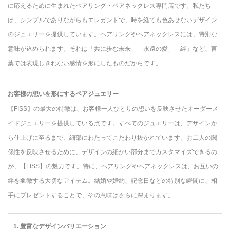
に応えるために生まれたペアリング・ペアネックレス専門店です。私たち
は、シンプルでありながらもエレガントで、時を経ても色あせないデザイン
のジュエリーを提供しています。ペアリングやペアネックレスには、特別な
意味が込められます。それは「共に歩む未来」「永遠の愛」「絆」など、言
葉では表現しきれない感情を形にしたものだからです。
お客様の想いを形にするペアジュエリー
【FISS】の最大の特徴は、お客様一人ひとりの想いを反映させたオーダーメ
イドジュエリーを提供している点です。すべてのジュエリーは、デザインか
ら仕上げに至るまで、細部にわたってこだわり抜かれています。お二人の関
係性を反映させるために、デザインの細かい部分までカスタマイズできるの
が、【FISS】の魅力です。特に、ペアリングやペアネックレスは、お互いの
絆を象徴する大切なアイテム。結婚や婚約、記念日などの特別な瞬間に、相
手にプレゼントすることで、その意味はさらに深まります。
1. 豊富なデザインバリエーション