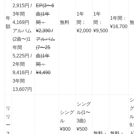
2,915円 /
EP(3〜6
3年間
曲)1年
1年
1年
年
1年間：
4,169円
間：
無料
間：
間：
額
¥16,700
アルバム
¥2,390 /
¥2,000
¥9,500
(2曲〜)1
アルバム
年間
(7〜25
5,225円 /
曲)1年
2年間
間：
9,416円 /
¥4,490
3年間
13,607円
シング
リ
シング
ル(1〜
リ
ル
3曲)
ー
9
¥900
¥500
ス
無料・
無料・